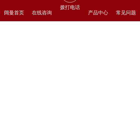
拨打电话
阔曼首页
在线咨询
产品中心
常见问题
上一篇：
邵阳仿古门窗批发，邵阳仿古门窗哪里定做「冠
墅阳光」
下一篇：
仪征新中式仿古门窗厂家哪家好「冠墅阳光」