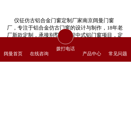
仪征仿古铝合金门窗定制厂家南京阔曼门窗
厂，专注于铝合金仿古门窗的设计与制作，18年老
厂新款定制，承接别墅、工程中式铝门窗项目，定
制经验丰富，免费cad设计，专业性价比高，交期0
拨打电话
延误。有铝合金挂落、护栏、立柱。美人靠等配套
阔曼首页
在线咨询
产品中心
常见问题
仿古构件一站式提供。省时省心。欢迎垂询。