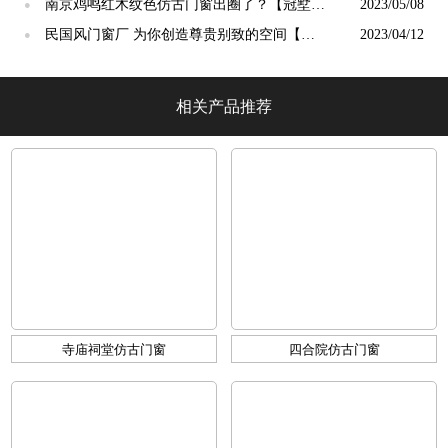
【冠墅阳光】
南京鸡鸣红木纹色仿古门窗出圈了？【冠墅阳
2023/05/08
●
光】
民国风门窗厂 为你创造尊贵别致的空间【冠
2023/04/12
●
墅阳光】
相关产品推荐
寺庙祠堂仿古门窗
四合院仿古门窗