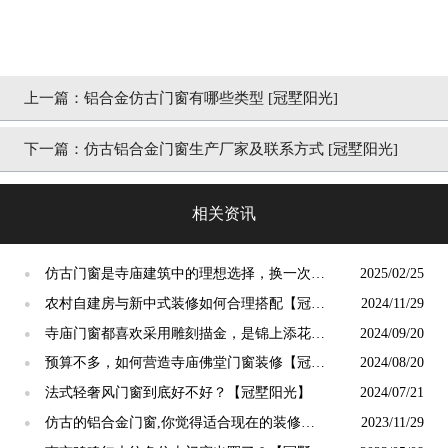
上一篇：
铝合金仿古门窗有哪些类型 [冠墅阳光]
下一篇：
仿古铝合金门窗生产厂家及联系方式 [冠墅阳光]
相关资讯
仿古门窗是寺庙建筑中的理想选择，换一次用
2025/02/25
●
终生【冠墅阳光】
农村自建房与新中式装修如何合理搭配【冠墅
2024/11/29
●
阳光】
寺庙门窗都喜欢采用雕刻描金，是锦上添花
2024/09/20
●
吗？【冠墅阳光】
预算不多，如何营造寺庙佛堂门窗装修【冠墅
2024/08/20
●
阳光】
法式轻奢风门窗到底好不好？【冠墅阳光】
2024/07/21
●
仿古的铝合金门窗,你觉得适合现在的装修吗?
2023/11/29
●