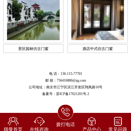
景区园林仿古门窗
酒店中式仿古门窗
电 话：136-115-77701
邮 箱：756416886@qq.com
公司地址：南京市江宁区滨江开发区翔凤路16号
备案号：
苏ICP备17021201号-2
拨打电话
阔曼首页
在线咨询
产品中心
常见问题