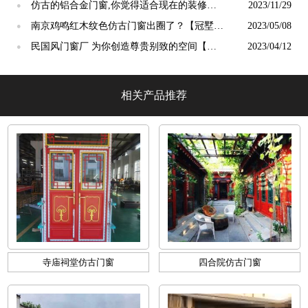
仿古的铝合金门窗,你觉得适合现在的装修吗?
2023/11/29
●
【冠墅阳光】
南京鸡鸣红木纹色仿古门窗出圈了？【冠墅阳
2023/05/08
●
光】
民国风门窗厂 为你创造尊贵别致的空间【冠
2023/04/12
●
墅阳光】
相关产品推荐
寺庙祠堂仿古门窗
四合院仿古门窗