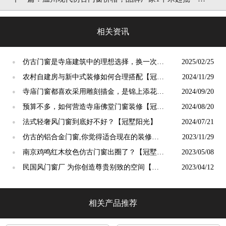
墅阳光」
相关资讯
仿古门窗是寺庙建筑中的理想选择，换一次用
2025/02/25
●
终生【冠墅阳光】
农村自建房与新中式装修如何合理搭配【冠墅
2024/11/29
●
阳光】
寺庙门窗都喜欢采用雕刻描金，是锦上添花
2024/09/20
●
吗？【冠墅阳光】
预算不多，如何营造寺庙佛堂门窗装修【冠墅
2024/08/20
●
阳光】
法式轻奢风门窗到底好不好？【冠墅阳光】
2024/07/21
●
仿古的铝合金门窗,你觉得适合现在的装修吗?
2023/11/29
●
【冠墅阳光】
南京鸡鸣红木纹色仿古门窗出圈了？【冠墅阳
2023/05/08
●
光】
民国风门窗厂 为你创造尊贵别致的空间【冠
2023/04/12
●
墅阳光】
相关产品推荐