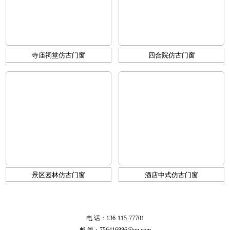
寺庙祠堂仿古门窗
四合院仿古门窗
景区园林仿古门窗
酒店中式仿古门窗
电 话：136-115-77701