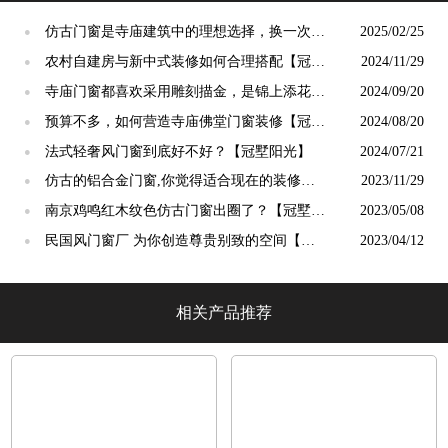
仿古门窗是寺庙建筑中的理想选择，换一次用
2025/02/25
●
终生【冠墅阳光】
农村自建房与新中式装修如何合理搭配【冠墅
2024/11/29
●
阳光】
寺庙门窗都喜欢采用雕刻描金，是锦上添花
2024/09/20
●
吗？【冠墅阳光】
预算不多，如何营造寺庙佛堂门窗装修【冠墅
2024/08/20
●
阳光】
法式轻奢风门窗到底好不好？【冠墅阳光】
2024/07/21
●
仿古的铝合金门窗,你觉得适合现在的装修吗?
2023/11/29
●
【冠墅阳光】
南京鸡鸣红木纹色仿古门窗出圈了？【冠墅阳
2023/05/08
●
光】
民国风门窗厂 为你创造尊贵别致的空间【冠
2023/04/12
●
墅阳光】
相关产品推荐