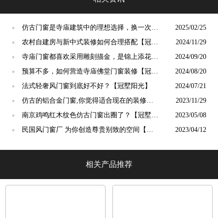
仿古门窗是寺庙建筑中的理想选择，换一次用
2025/02/25
●
终生【冠墅阳光】
农村自建房与新中式装修如何合理搭配【冠墅
2024/11/29
●
阳光】
寺庙门窗都喜欢采用雕刻描金，是锦上添花
2024/09/20
●
吗？【冠墅阳光】
预算不多，如何营造寺庙佛堂门窗装修【冠墅
2024/08/20
●
阳光】
法式轻奢风门窗到底好不好？【冠墅阳光】
2024/07/21
●
仿古的铝合金门窗,你觉得适合现在的装修吗?
2023/11/29
●
【冠墅阳光】
南京鸡鸣红木纹色仿古门窗出圈了？【冠墅阳
2023/05/08
●
光】
民国风门窗厂 为你创造尊贵别致的空间【冠
2023/04/12
●
墅阳光】
相关产品推荐