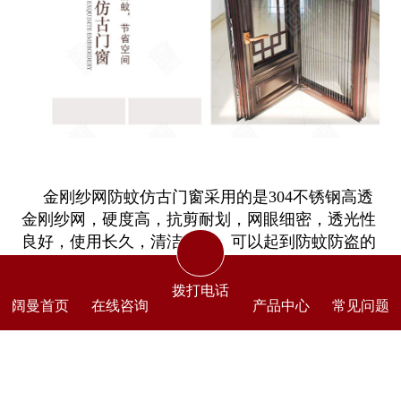
金刚纱网防蚊仿古门窗采用的是304不锈钢高透
金刚纱网，硬度高，抗剪耐划，网眼细密，透光性
良好，使用长久，清洁容易。可以起到防蚊防盗的
作用。
拨打电话
冠墅阳光品牌仿古门窗专注于设计定制铝合金
阔曼首页
在线咨询
产品中心
常见问题
仿古门窗，6000平米实体工厂，免费cad设计，全
国发货。有仿古门窗、仿古构件样板间提供参照。