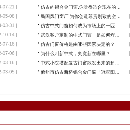
4-07-21 ]
*
仿古的铝合金门窗,你觉得适合现在的装修吗?【冠墅阳光】
3-05-08 ]
*
民国风门窗厂 为你创造尊贵别致的空间【冠墅阳光】
3-03-31 ]
*
仿古中式门窗如何成为市场上的一匹黑马【冠墅阳光】
2-10-14 ]
*
武汉客户定制的中式门窗，是如何焊接的呢？
2-07-18 ]
*
仿古门窗价格是由哪些因素决定的？
2-07-06 ]
*
为什么叫新中式，究竟新在哪里？
2-03-16 ]
*
中式小院搭配复古门窗散发出来的超凡气质 「冠墅阳光」
2-03-05 ]
*
儋州市仿古断桥铝合金门窗「冠墅阳光」