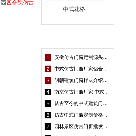
山西
四合院仿古
中式花格
热门资讯
1
安徽仿古门窗定制源头厂家 好打理免维护-冠墅阳光
2
中式仿古门窗厂家铝合金仿古门窗定制 5年质保
3
明朝建筑门窗样式介绍——冠墅阳光
4
南京仿古门窗厂家 中式仿古门窗定制 节能防水
5
从古至今的中式建筑门窗到底有多美「冠墅阳光」
6
仿古中式门窗定制价格 铝合金仿古门窗报价
7
园林景区仿古门窗批发 铝合金仿古门窗采购-冠墅阳光