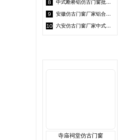
8
中式断桥铝仿古门窗批发 冠墅阳光仿古门窗 6000平米实体工厂
9
安徽仿古门窗厂家铝合金仿古门窗批发 免费设计出货快
10
六安仿古门窗厂家中式仿古门窗制作 6000平米源头厂家
产品推荐
寺庙祠堂仿古门窗