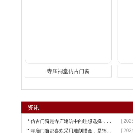
寺庙祠堂仿古门窗
资讯
*
[ 202
仿古门窗是寺庙建筑中的理想选择，换一次用终生【冠墅阳光】
*
[ 202
寺庙门窗都喜欢采用雕刻描金，是锦上添花吗？【冠墅阳光】