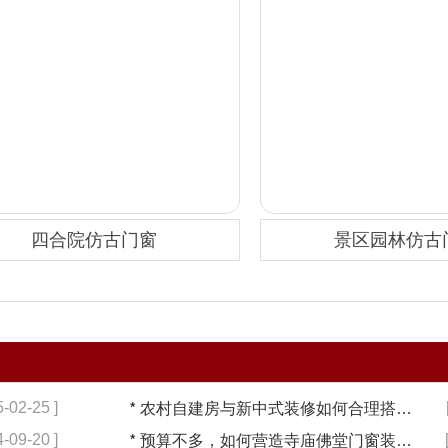
四合院仿古门窗
景区园林仿古
5-02-25 ]
*
农村自建房与新中式装修如何合理搭配【冠墅阳光】
4-09-20 ]
*
预算不多，如何营造寺庙佛堂门窗装修【冠墅阳光】