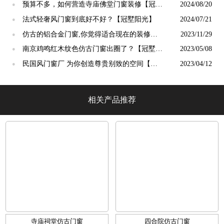
吗？【冠墅阳光】
预算不多，如何营造寺庙佛堂门窗装修【冠墅
2024/08/20
●
阳光】
法式轻奢风门窗到底好不好？【冠墅阳光】
2024/07/21
●
仿古的铝合金门窗,你觉得适合现在的装修吗?
2023/11/29
●
【冠墅阳光】
南京鸡鸣红木纹色仿古门窗出圈了？【冠墅阳
2023/05/08
●
光】
民国风门窗厂 为你创造尊贵别致的空间【冠
2023/04/12
●
墅阳光】
相关产品推荐
寺庙祠堂仿古门窗
四合院仿古门窗