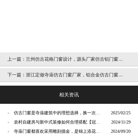
上一篇：
兰州仿古花格门窗设计，源头厂家仿古铝门窗定
制「冠墅阳光」
下一篇：
浙江定做寺庙仿古门窗厂家，铝合金仿古门窗定
制「冠墅阳光」
相关资讯
仿古门窗是寺庙建筑中的理想选择，换一次用
2025/02/25
●
终生【冠墅阳光】
农村自建房与新中式装修如何合理搭配【冠墅
2024/11/29
●
阳光】
寺庙门窗都喜欢采用雕刻描金，是锦上添花
2024/09/20
●