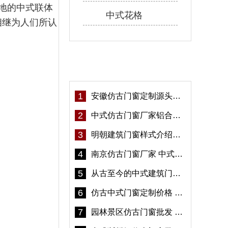
地的中式联体
中式花格
相继为人们所认
热门资讯
1
安徽仿古门窗定制源头厂家 好打理免维护-冠墅阳光
2
中式仿古门窗厂家铝合金仿古门窗定制 5年质保
3
明朝建筑门窗样式介绍——冠墅阳光
4
南京仿古门窗厂家 中式仿古门窗定制 节能防水
5
从古至今的中式建筑门窗到底有多美「冠墅阳光」
6
仿古中式门窗定制价格 铝合金仿古门窗报价
7
园林景区仿古门窗批发 铝合金仿古门窗采购-冠墅阳光