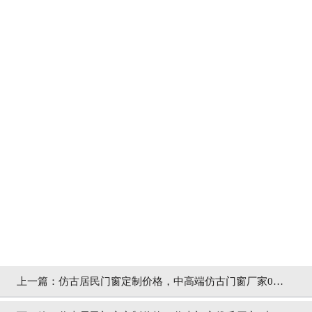
上一篇：
仿古居民门窗定制价格，中高端仿古门窗厂家0差
价「冠墅阳光」