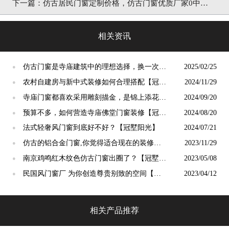
下一篇：
仿古居民门窗定制价格，仿古门窗优质厂家0中间
商「冠墅阳光」
相关资讯
仿古门窗是寺庙建筑中的理想选择，换一次用
2025/02/25
●
终生【冠墅阳光】
农村自建房与新中式装修如何合理搭配【冠墅
2024/11/29
●
阳光】
寺庙门窗都喜欢采用雕刻描金，是锦上添花
2024/09/20
●
吗？【冠墅阳光】
预算不多，如何营造寺庙佛堂门窗装修【冠墅
2024/08/20
●
阳光】
法式轻奢风门窗到底好不好？【冠墅阳光】
2024/07/21
●
仿古的铝合金门窗,你觉得适合现在的装修吗?
2023/11/29
●
【冠墅阳光】
南京鸡鸣红木纹色仿古门窗出圈了？【冠墅阳
2023/05/08
●
光】
民国风门窗厂 为你创造尊贵别致的空间【冠
2023/04/12
●
墅阳光】
相关产品推荐