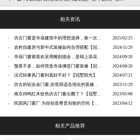
货「冠墅阳光」
相关资讯
仿古门窗是寺庙建筑中的理想选择，换一次用
2025/02/25
●
终生【冠墅阳光】
农村自建房与新中式装修如何合理搭配【冠墅
2024/11/29
●
阳光】
寺庙门窗都喜欢采用雕刻描金，是锦上添花
2024/09/20
●
吗？【冠墅阳光】
预算不多，如何营造寺庙佛堂门窗装修【冠墅
2024/08/20
●
阳光】
法式轻奢风门窗到底好不好？【冠墅阳光】
2024/07/21
●
仿古的铝合金门窗,你觉得适合现在的装修吗?
2023/11/29
●
【冠墅阳光】
南京鸡鸣红木纹色仿古门窗出圈了？【冠墅阳
2023/05/08
●
光】
民国风门窗厂 为你创造尊贵别致的空间【冠
2023/04/12
●
墅阳光】
相关产品推荐