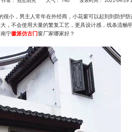
作者：
冠墅阳光
人气：
740
发表时间：
2021-04-29 
的很小，男主人常年在外经商，小花窗可以起到到防护防
越大，不会使用大量的繁复工艺，更具设计感，线条流畅
。南宁
徽派仿古门
窗厂家哪家好？