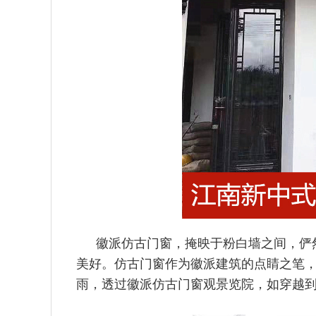
徽派仿古门窗，掩映于粉白墙之间，俨
美好。仿古门窗作为徽派
建筑的点睛之笔
雨，透过徽派仿古门窗观景览院，如穿越