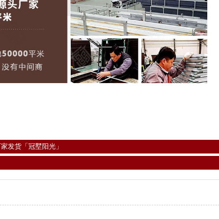
厂家发货「冠墅阳光」
」