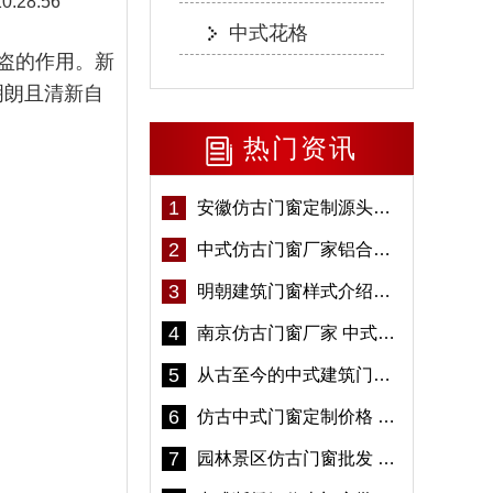
10:28:56
中式花格
盗的作用。新
明朗且清新自
热门资讯
1
安徽仿古门窗定制源头厂家 好打理免维护-冠墅阳光
2
中式仿古门窗厂家铝合金仿古门窗定制 5年质保
3
明朝建筑门窗样式介绍——冠墅阳光
4
南京仿古门窗厂家 中式仿古门窗定制 节能防水
5
从古至今的中式建筑门窗到底有多美「冠墅阳光」
6
仿古中式门窗定制价格 铝合金仿古门窗报价
7
园林景区仿古门窗批发 铝合金仿古门窗采购-冠墅阳光