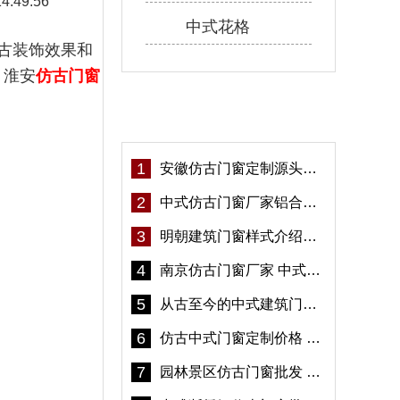
14:49:56
中式花格
古装饰效果和
。淮安
仿古门窗
热门资讯
1
安徽仿古门窗定制源头厂家 好打理免维护-冠墅阳光
2
中式仿古门窗厂家铝合金仿古门窗定制 5年质保
3
明朝建筑门窗样式介绍——冠墅阳光
4
南京仿古门窗厂家 中式仿古门窗定制 节能防水
5
从古至今的中式建筑门窗到底有多美「冠墅阳光」
6
仿古中式门窗定制价格 铝合金仿古门窗报价
7
园林景区仿古门窗批发 铝合金仿古门窗采购-冠墅阳光