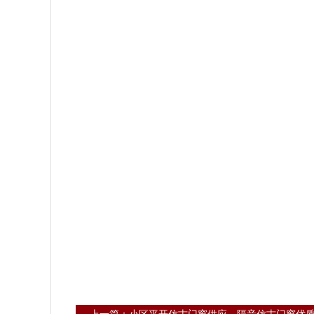
上一篇：小区平开仿古门窗供应，隔音仿古门窗优