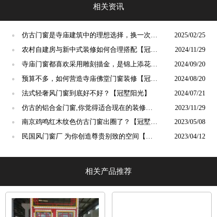
相关资讯
仿古门窗是寺庙建筑中的理想选择，换一次用
2025/02/25
●
终生【冠墅阳光】
农村自建房与新中式装修如何合理搭配【冠墅
2024/11/29
●
阳光】
寺庙门窗都喜欢采用雕刻描金，是锦上添花
2024/09/20
●
吗？【冠墅阳光】
预算不多，如何营造寺庙佛堂门窗装修【冠墅
2024/08/20
●
阳光】
法式轻奢风门窗到底好不好？【冠墅阳光】
2024/07/21
●
仿古的铝合金门窗,你觉得适合现在的装修吗?
2023/11/29
●
【冠墅阳光】
南京鸡鸣红木纹色仿古门窗出圈了？【冠墅阳
2023/05/08
●
光】
民国风门窗厂 为你创造尊贵别致的空间【冠
2023/04/12
●
墅阳光】
相关产品推荐