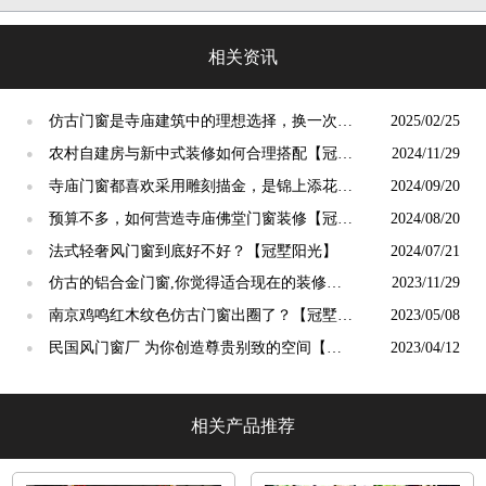
光」
相关资讯
仿古门窗是寺庙建筑中的理想选择，换一次用
2025/02/25
●
终生【冠墅阳光】
农村自建房与新中式装修如何合理搭配【冠墅
2024/11/29
●
阳光】
寺庙门窗都喜欢采用雕刻描金，是锦上添花
2024/09/20
●
吗？【冠墅阳光】
预算不多，如何营造寺庙佛堂门窗装修【冠墅
2024/08/20
●
阳光】
法式轻奢风门窗到底好不好？【冠墅阳光】
2024/07/21
●
仿古的铝合金门窗,你觉得适合现在的装修吗?
2023/11/29
●
【冠墅阳光】
南京鸡鸣红木纹色仿古门窗出圈了？【冠墅阳
2023/05/08
●
光】
民国风门窗厂 为你创造尊贵别致的空间【冠
2023/04/12
●
墅阳光】
相关产品推荐