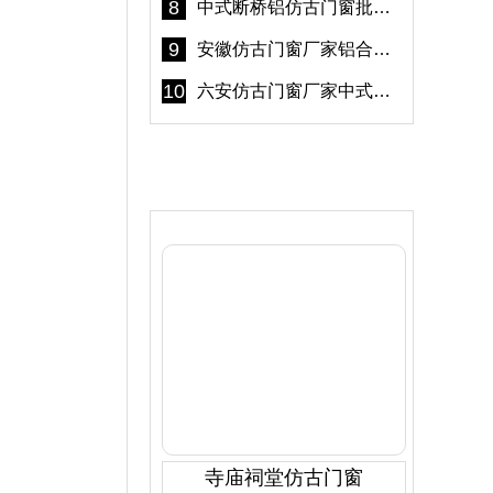
8
中式断桥铝仿古门窗批发 冠墅阳光仿古门窗 6000平米实体工厂
9
安徽仿古门窗厂家铝合金仿古门窗批发 免费设计出货快
10
六安仿古门窗厂家中式仿古门窗制作 6000平米源头厂家
产品推荐
寺庙祠堂仿古门窗