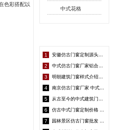
在色彩搭配以
中式花格
热门资讯
1
安徽仿古门窗定制源头厂家 好打理免维护-冠墅阳光
2
中式仿古门窗厂家铝合金仿古门窗定制 5年质保
3
明朝建筑门窗样式介绍——冠墅阳光
4
南京仿古门窗厂家 中式仿古门窗定制 节能防水
5
从古至今的中式建筑门窗到底有多美「冠墅阳光」
6
仿古中式门窗定制价格 铝合金仿古门窗报价
7
园林景区仿古门窗批发 铝合金仿古门窗采购-冠墅阳光