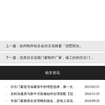
上一篇：
如何制作铝合金仿古花格窗「冠墅阳光」
下一篇：
优质仿古花格门窗制作厂家，做工好的仿古门窗
「冠墅阳光」
相关资讯
仿古门窗是寺庙建筑中的理想选择，换一次用
2025/02/25
●
终生【冠墅阳光】
农村自建房与新中式装修如何合理搭配【冠墅
2024/11/29
●
阳光】
寺庙门窗都喜欢采用雕刻描金，是锦上添花
2024/09/20
●