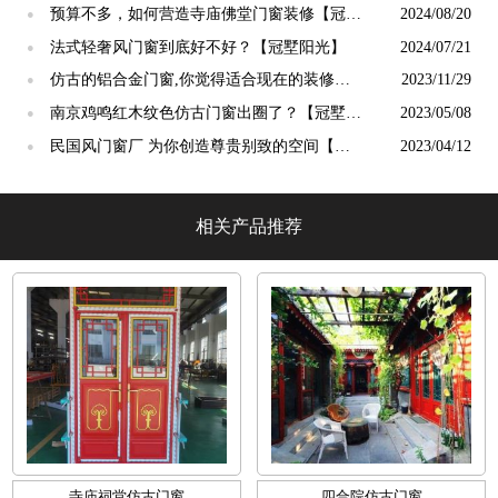
吗？【冠墅阳光】
预算不多，如何营造寺庙佛堂门窗装修【冠墅
2024/08/20
●
阳光】
法式轻奢风门窗到底好不好？【冠墅阳光】
2024/07/21
●
仿古的铝合金门窗,你觉得适合现在的装修吗?
2023/11/29
●
【冠墅阳光】
南京鸡鸣红木纹色仿古门窗出圈了？【冠墅阳
2023/05/08
●
光】
民国风门窗厂 为你创造尊贵别致的空间【冠
2023/04/12
●
墅阳光】
相关产品推荐
寺庙祠堂仿古门窗
四合院仿古门窗