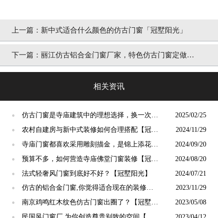
上一篇：
新中式适合什么颜色的仿古门窗「冠墅阳光」
下一篇：
丽江仿古铝合金门窗厂家，特色仿古门窗定做
「冠墅阳光」
相关资讯
仿古门窗是寺庙建筑中的理想选择，换一次用
2025/02/25
●
终生【冠墅阳光】
农村自建房与新中式装修如何合理搭配【冠墅
2024/11/29
●
阳光】
寺庙门窗都喜欢采用雕刻描金，是锦上添花
2024/09/20
●
吗？【冠墅阳光】
预算不多，如何营造寺庙佛堂门窗装修【冠墅
2024/08/20
●
阳光】
法式轻奢风门窗到底好不好？【冠墅阳光】
2024/07/21
●
仿古的铝合金门窗,你觉得适合现在的装修吗?
2023/11/29
●
【冠墅阳光】
南京鸡鸣红木纹色仿古门窗出圈了？【冠墅阳
2023/05/08
●
光】
民国风门窗厂 为你创造尊贵别致的空间【冠
2023/04/12
●