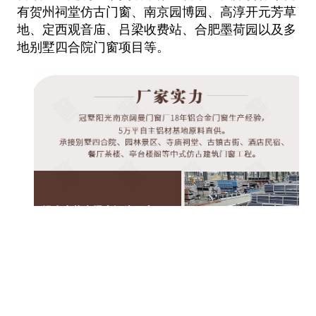
有贺州祠堂仿古门窗、南京园博园、高淳开元芳草
地、定西观音庙、吕梁
收费站、合肥墨荷园以及多
地别墅四合院门窗项目等。