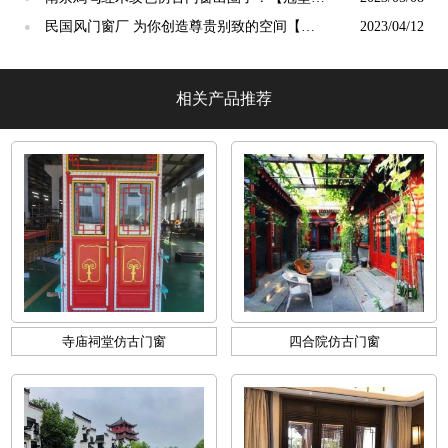
光】
民国风门窗厂 为你创造尊贵别致的空间【冠
2023/04/12
●
墅阳光】
相关产品推荐
寺庙祠堂仿古门窗
四合院仿古门窗