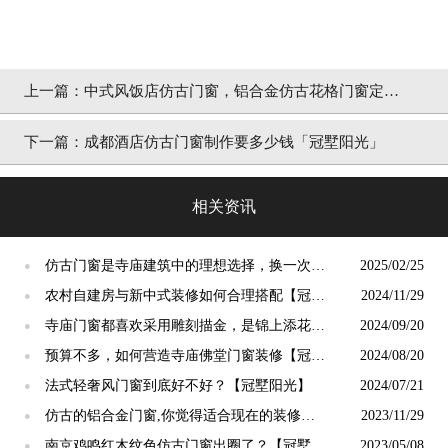
上一篇：
中式风饭店仿古门窗，铝合金仿古花格门窗定制
「冠墅阳光」
下一篇：
成都酒店仿古门窗制作要多少钱「冠墅阳光」
相关资讯
仿古门窗是寺庙建筑中的理想选择，换一次用
2025/02/25
●
终生【冠墅阳光】
农村自建房与新中式装修如何合理搭配【冠墅
2024/11/29
●
阳光】
寺庙门窗都喜欢采用雕刻描金，是锦上添花
2024/09/20
●
吗？【冠墅阳光】
预算不多，如何营造寺庙佛堂门窗装修【冠墅
2024/08/20
●
阳光】
法式轻奢风门窗到底好不好？【冠墅阳光】
2024/07/21
●
仿古的铝合金门窗,你觉得适合现在的装修吗?
2023/11/29
●
【冠墅阳光】
南京鸡鸣红木纹色仿古门窗出圈了？【冠墅阳
2023/05/08
●