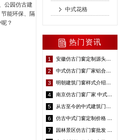
、公园仿古建
中式花格
、节能环保、隔
少呢？
热门资讯
1
安徽仿古门窗定制源头厂家 好打理免维护-冠墅阳光
2
中式仿古门窗厂家铝合金仿古门窗定制 5年质保
3
明朝建筑门窗样式介绍——冠墅阳光
4
南京仿古门窗厂家 中式仿古门窗定制 节能防水
5
从古至今的中式建筑门窗到底有多美「冠墅阳光」
6
仿古中式门窗定制价格 铝合金仿古门窗报价
7
园林景区仿古门窗批发 铝合金仿古门窗采购-冠墅阳光