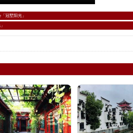
心「冠墅阳光」
光」