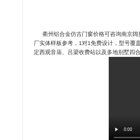
衢州铝合金仿古门窗价格可咨询南京阔
厂实体样板参考，1对1免
费设计，型号覆
定西观音庙、吕梁收费站以及多地别墅四