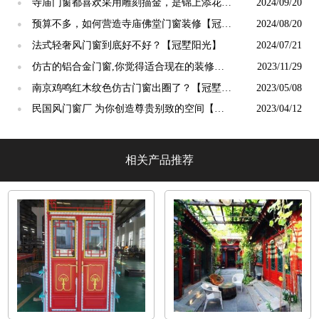
阳光】
寺庙门窗都喜欢采用雕刻描金，是锦上添花
2024/09/20
●
吗？【冠墅阳光】
预算不多，如何营造寺庙佛堂门窗装修【冠墅
2024/08/20
●
阳光】
法式轻奢风门窗到底好不好？【冠墅阳光】
2024/07/21
●
仿古的铝合金门窗,你觉得适合现在的装修吗?
2023/11/29
●
【冠墅阳光】
南京鸡鸣红木纹色仿古门窗出圈了？【冠墅阳
2023/05/08
●
光】
民国风门窗厂 为你创造尊贵别致的空间【冠
2023/04/12
●
墅阳光】
相关产品推荐