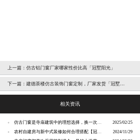
上一篇：
仿古铝门窗厂家哪家性价比高「冠墅阳光」
下一篇：
建德茶楼仿古装饰门窗定制，厂家发货「冠墅阳
光」
相关资讯
仿古门窗是寺庙建筑中的理想选择，换一次用
2025/02/25
●
终生【冠墅阳光】
农村自建房与新中式装修如何合理搭配【冠墅
2024/11/29
●