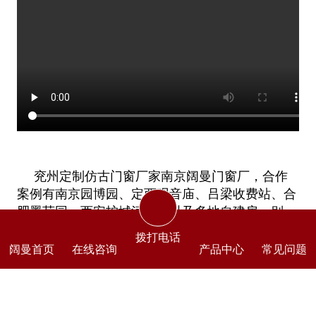
兖州定制仿古门窗厂家南京阔曼门窗厂，合作
案例有南京园博园、定西观音庙、吕梁收费站、合
肥墨荷园、西安护城河泵站以及多地自建房、别
墅、四合院门窗项目等。专注于防蚊防盗、节能密
拨打电话
封的铝合金仿古门窗的定制。多型号适用于工程、
阔曼首页
在线咨询
产品中心
常见问题
家装仿古门窗的要求，结合焊接、拼接、木纹转
印、静电喷涂等工艺，打造出复古雅致的新中式仿
古门窗。