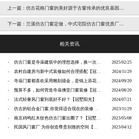
上一篇：
仿古花格门窗的美好源于古窗传承的优良基因
「冠墅阳光」
下一篇：
兰溪仿古门窗定做，中式宅院仿古门窗优质厂家
「冠墅阳光」
相关资讯
仿古门窗是寺庙建筑中的理想选择，换一次用
2025/02/25
●
终生【冠墅阳光】
农村自建房与新中式装修如何合理搭配【冠墅
2024/11/29
●
阳光】
寺庙门窗都喜欢采用雕刻描金，是锦上添花
2024/09/20
●
吗？【冠墅阳光】
预算不多，如何营造寺庙佛堂门窗装修【冠墅
2024/08/20
●
阳光】
法式轻奢风门窗到底好不好？【冠墅阳光】
2024/07/21
●
仿古的铝合金门窗,你觉得适合现在的装修吗?
2023/11/29
●
【冠墅阳光】
南京鸡鸣红木纹色仿古门窗出圈了？【冠墅阳
2023/05/08
●
光】
民国风门窗厂 为你创造尊贵别致的空间【冠
2023/04/12
●
墅阳光】