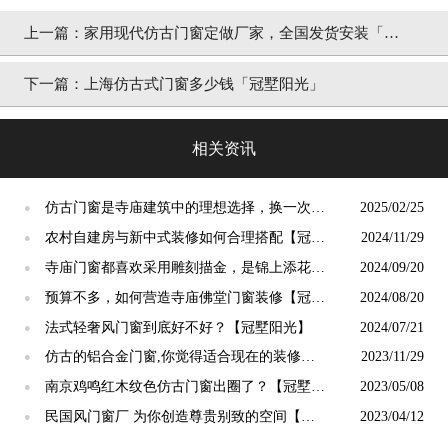
上一篇：
家用现代仿古门窗定做厂家，全国发货安装「冠
墅阳光」
下一篇：
上海仿古式门窗多少钱「冠墅阳光」
相关资讯
仿古门窗是寺庙建筑中的理想选择，换一次用
2025/02/25
●
终生【冠墅阳光】
农村自建房与新中式装修如何合理搭配【冠墅
2024/11/29
●
阳光】
寺庙门窗都喜欢采用雕刻描金，是锦上添花
2024/09/20
●
吗？【冠墅阳光】
预算不多，如何营造寺庙佛堂门窗装修【冠墅
2024/08/20
●
阳光】
法式轻奢风门窗到底好不好？【冠墅阳光】
2024/07/21
●
仿古的铝合金门窗,你觉得适合现在的装修吗?
2023/11/29
●
【冠墅阳光】
南京鸡鸣红木纹色仿古门窗出圈了？【冠墅阳
2023/05/08
●
光】
民国风门窗厂 为你创造尊贵别致的空间【冠
2023/04/12
●
墅阳光】