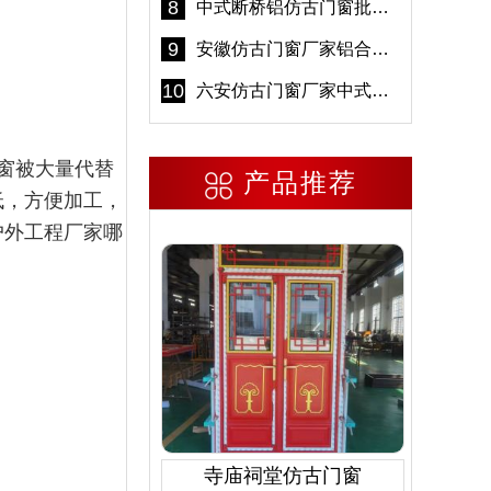
8
中式断桥铝仿古门窗批发 冠墅阳光仿古门窗 6000平米实体工厂
9
安徽仿古门窗厂家铝合金仿古门窗批发 免费设计出货快
10
六安仿古门窗厂家中式仿古门窗制作 6000平米源头厂家
窗被大量代替
产品推荐
低，方便加工，
户外工程厂家哪
寺庙祠堂仿古门窗