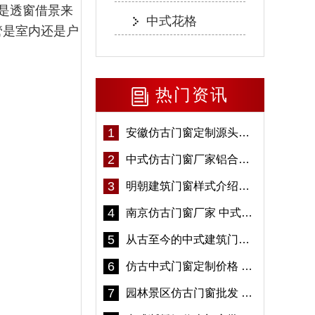
是透窗借景来
中式花格
管是室内还是户
热门资讯
1
安徽仿古门窗定制源头厂家 好打理免维护-冠墅阳光
2
中式仿古门窗厂家铝合金仿古门窗定制 5年质保
3
明朝建筑门窗样式介绍——冠墅阳光
4
南京仿古门窗厂家 中式仿古门窗定制 节能防水
5
从古至今的中式建筑门窗到底有多美「冠墅阳光」
6
仿古中式门窗定制价格 铝合金仿古门窗报价
7
园林景区仿古门窗批发 铝合金仿古门窗采购-冠墅阳光