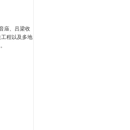
音庙、吕梁收
造工程以及多地
询。