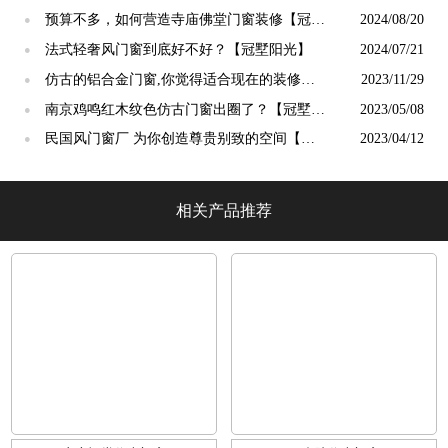
吗？【冠墅阳光】
预算不多，如何营造寺庙佛堂门窗装修【冠墅
2024/08/20
●
阳光】
法式轻奢风门窗到底好不好？【冠墅阳光】
2024/07/21
●
仿古的铝合金门窗,你觉得适合现在的装修吗?
2023/11/29
●
【冠墅阳光】
南京鸡鸣红木纹色仿古门窗出圈了？【冠墅阳
2023/05/08
●
光】
民国风门窗厂 为你创造尊贵别致的空间【冠
2023/04/12
●
墅阳光】
相关产品推荐