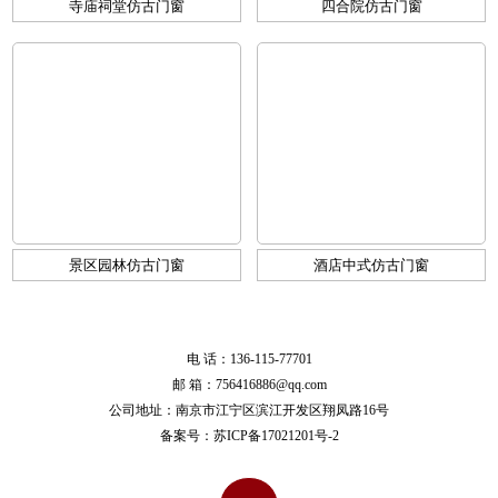
寺庙祠堂仿古门窗
四合院仿古门窗
景区园林仿古门窗
酒店中式仿古门窗
电 话：136-115-77701
邮 箱：756416886@qq.com
公司地址：南京市江宁区滨江开发区翔凤路16号
备案号：
苏ICP备17021201号-2