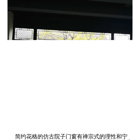
简约花格的仿古院子门窗有禅宗式的理性和宁