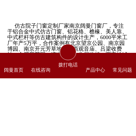
仿古院子门窗定制厂家南京阔曼门窗厂，专注
于铝合金中式仿古门窗、铝花格、檐椽、美人靠、
中式栏杆等仿古建筑构件的设计生产，6000平米工
厂年产5万平，合作案例有北京望京公园、南京园
博园、南京开元芳草地、定西观音庙、吕梁收费
站、合肥墨荷园、济南黄河文化展览馆、西安护城
河泵站、临潼景区、柳州政府改造工程以及多地自
拨打电话
建房、别墅、四合院、酒店门窗项目等。
阔曼首页
在线咨询
产品中心
常见问题