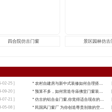
四合院仿古门窗
景区园林仿古
5-02-25 ]
*
农村自建房与新中式装修如何合理搭配【冠墅阳光】
4-09-20 ]
*
预算不多，如何营造寺庙佛堂门窗装修【冠墅阳光】
4-07-21 ]
*
仿古的铝合金门窗,你觉得适合现在的装修吗?【冠墅阳光】
3-05-08 ]
*
民国风门窗厂 为你创造尊贵别致的空间【冠墅阳光】