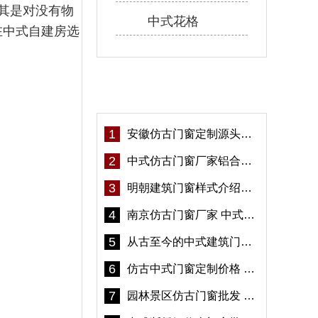
其是对没有物
中式花格
在中式自建房选
热门资讯
1
安徽仿古门窗定制源头厂家 好打理免维护-冠墅阳光
2
中式仿古门窗厂家铝合金仿古门窗定制 5年质保
3
明朝建筑门窗样式介绍——冠墅阳光
4
南京仿古门窗厂家 中式仿古门窗定制 节能防水
5
从古至今的中式建筑门窗到底有多美「冠墅阳光」
6
仿古中式门窗定制价格 铝合金仿古门窗报价
7
园林景区仿古门窗批发 铝合金仿古门窗采购-冠墅阳光