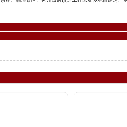
河泵
站、临潼景区、柳州政府改造工程以及多地自建房、
」