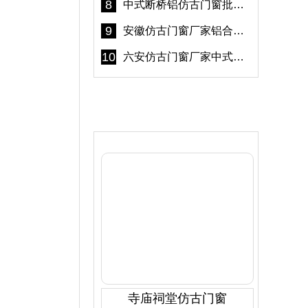
8
中式断桥铝仿古门窗批发 冠墅阳光仿古门窗 6000平米实体工厂
9
安徽仿古门窗厂家铝合金仿古门窗批发 免费设计出货快
10
六安仿古门窗厂家中式仿古门窗制作 6000平米源头厂家
产品推荐
寺庙祠堂仿古门窗