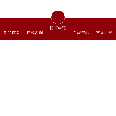
拨打电话
阔曼首页
在线咨询
产品中心
常见问题
冠墅阳光仿古建筑门窗采用凹弧断桥铝合金型
材，具有木质门窗立体的装饰效果。隔音降噪、保
温隔热。适合景区商业街、别墅四合院、酒店茶楼