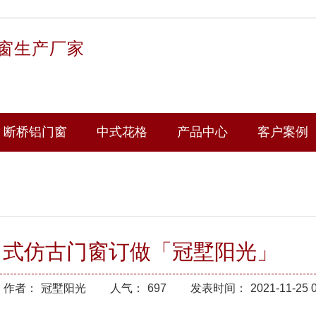
窗生产厂家
断桥铝门窗
中式花格
产品中心
客户案例
中式仿古门窗订做「冠墅阳光」
作者：
冠墅阳光
人气：
697
发表时间：
2021-11-25 