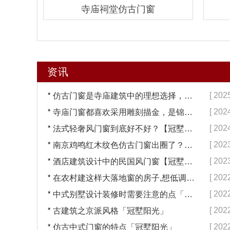
寺庙祠堂仿古门窗
资讯
*
[ 202
仿古门窗是寺庙建筑中的理想选择，换一次用终生【冠墅阳光】
*
[ 202
寺庙门窗都喜欢采用雕刻描金，是锦上添花吗？【冠墅阳光】
*
[ 202
法式轻奢风门窗到底好不好？【冠墅阳光】
*
[ 202
南京鸡鸣红木纹色仿古门窗出圈了？【冠墅阳光】
*
[ 202
酒店建筑设计中的民国风门窗【冠墅阳光】
*
[ 202
在农村建这样大落地窗的房子,想低调都难吧【冠墅阳光】
*
[ 202
中式别墅设计装修时需要注意的点「冠墅阳光」
*
[ 202
古建筑之京派风格「冠墅阳光」
*
[ 202
仿古中式门窗的特点「冠墅阳光」