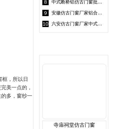
8
中式断桥铝仿古门窗批发 冠墅阳光仿古门窗 6000平米实体工厂
9
安徽仿古门窗厂家铝合金仿古门窗批发 免费设计出货快
10
六安仿古门窗厂家中式仿古门窗制作 6000平米源头厂家
产品推荐
窗框，所以日
更完美一点的，
住的多，窗纱一
寺庙祠堂仿古门窗