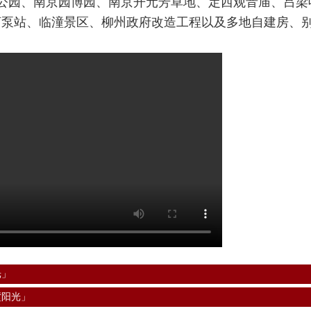
公园、南京园博园、南京开元芳草地、定西观音庙、吕梁
河泵站、临潼景区、柳州政府改造工程以及多地自建房、
光」
墅阳光」