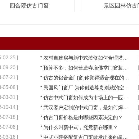
四合院仿古门窗
景区园林仿古
5-02-25 ]
*
农村自建房与新中式装修如何合理搭配【冠墅阳光】
4-09-20 ]
*
预算不多，如何营造寺庙佛堂门窗装修【冠墅阳光】
4-07-21 ]
*
仿古的铝合金门窗,你觉得适合现在的装修吗?【冠墅阳光】
3-05-08 ]
*
民国风门窗厂 为你创造尊贵别致的空间【冠墅阳光】
3-03-31 ]
*
仿古中式门窗如何成为市场上的一匹黑马【冠墅阳光】
2-10-14 ]
*
武汉客户定制的中式门窗，是如何焊接的呢？
2-07-18 ]
*
仿古门窗价格是由哪些因素决定的？
2-07-06 ]
*
为什么叫新中式，究竟新在哪里？
2-03-16 ]
*
中式小院搭配复古门窗散发出来的超凡气质 「冠墅阳光」