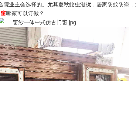
四合院业主会选择的。尤其夏秋蚊虫滋扰，居家防蚊防盗，
门窗
哪家可以订做？