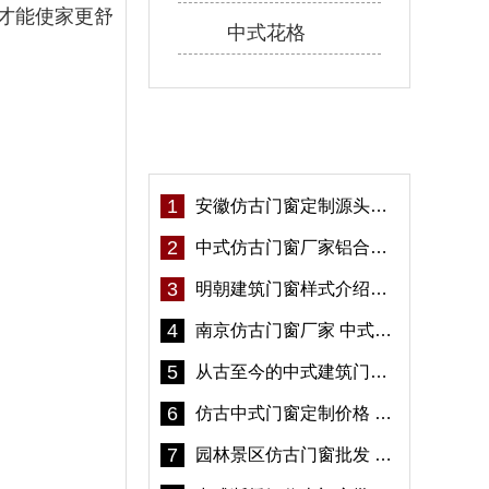
才能使家更舒
中式花格
热门资讯
1
安徽仿古门窗定制源头厂家 好打理免维护-冠墅阳光
2
中式仿古门窗厂家铝合金仿古门窗定制 5年质保
3
明朝建筑门窗样式介绍——冠墅阳光
4
南京仿古门窗厂家 中式仿古门窗定制 节能防水
5
从古至今的中式建筑门窗到底有多美「冠墅阳光」
6
仿古中式门窗定制价格 铝合金仿古门窗报价
7
园林景区仿古门窗批发 铝合金仿古门窗采购-冠墅阳光