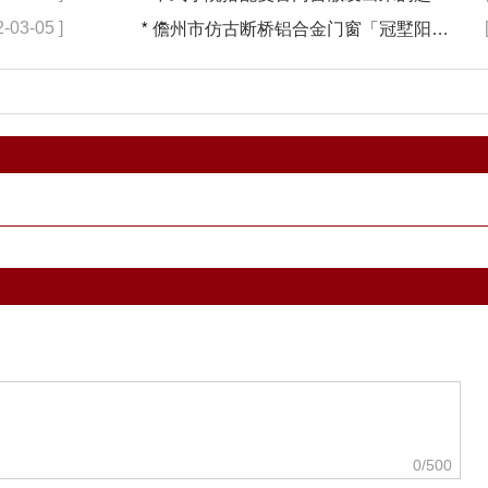
2-03-05 ]
*
儋州市仿古断桥铝合金门窗「冠墅阳光」
0
/500