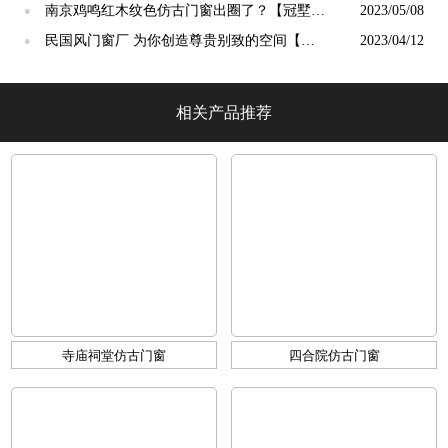
【冠墅阳光】
南京鸡鸣红木纹色仿古门窗出圈了？【冠墅阳
2023/05/08
●
光】
民国风门窗厂 为你创造尊贵别致的空间【冠
2023/04/12
●
墅阳光】
相关产品推荐
寺庙祠堂仿古门窗
四合院仿古门窗