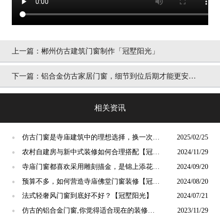
上一篇：
郴州仿古建筑门窗制作「冠墅阳光」
下一篇：
铝合金仿古家居门窗，细节到位后期才能更安心
「冠墅阳光」
相关资讯
仿古门窗是寺庙建筑中的理想选择，换一次用
2025/02/25
●
终生【冠墅阳光】
农村自建房与新中式装修如何合理搭配【冠墅
2024/11/29
●
阳光】
寺庙门窗都喜欢采用雕刻描金，是锦上添花
2024/09/20
●
吗？【冠墅阳光】
预算不多，如何营造寺庙佛堂门窗装修【冠墅
2024/08/20
●
阳光】
法式轻奢风门窗到底好不好？【冠墅阳光】
2024/07/21
●
仿古的铝合金门窗,你觉得适合现在的装修吗?
2023/11/29
●