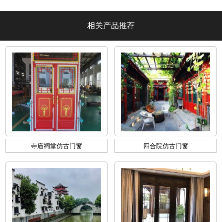
墅阳光】
相关产品推荐
寺庙祠堂仿古门窗
四合院仿古门窗