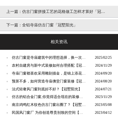
上一篇：
仿古门窗拼接工艺的花格做工怎样才算好「冠墅
阳光」
下一篇：
全铝寺庙仿古门窗「冠墅阳光」
相关资讯
仿古门窗是寺庙建筑中的理想选择，换一次用
2025/02/25
●
终生【冠墅阳光】
农村自建房与新中式装修如何合理搭配【冠墅
2024/11/29
●
阳光】
寺庙门窗都喜欢采用雕刻描金，是锦上添花
2024/09/20
●
吗？【冠墅阳光】
预算不多，如何营造寺庙佛堂门窗装修【冠墅
2024/08/20
●
阳光】
法式轻奢风门窗到底好不好？【冠墅阳光】
2024/07/21
●
仿古的铝合金门窗,你觉得适合现在的装修吗?
2023/11/29
●
【冠墅阳光】
南京鸡鸣红木纹色仿古门窗出圈了？【冠墅阳
2023/05/08
●
光】
民国风门窗厂 为你创造尊贵别致的空间【冠
2023/04/12
●