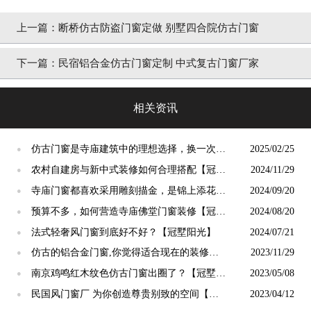
上一篇：
断桥仿古防盗门窗定做 别墅四合院仿古门窗
下一篇：
民宿铝合金仿古门窗定制 中式复古门窗厂家
相关资讯
仿古门窗是寺庙建筑中的理想选择，换一次用
2025/02/25
●
终生【冠墅阳光】
农村自建房与新中式装修如何合理搭配【冠墅
2024/11/29
●
阳光】
寺庙门窗都喜欢采用雕刻描金，是锦上添花
2024/09/20
●
吗？【冠墅阳光】
预算不多，如何营造寺庙佛堂门窗装修【冠墅
2024/08/20
●
阳光】
法式轻奢风门窗到底好不好？【冠墅阳光】
2024/07/21
●
仿古的铝合金门窗,你觉得适合现在的装修吗?
2023/11/29
●
【冠墅阳光】
南京鸡鸣红木纹色仿古门窗出圈了？【冠墅阳
2023/05/08
●
光】
民国风门窗厂 为你创造尊贵别致的空间【冠
2023/04/12
●