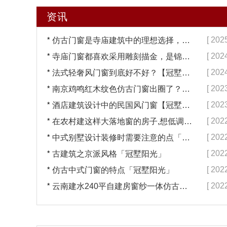
资讯
*
[ 202
仿古门窗是寺庙建筑中的理想选择，换一次用终生【冠墅阳光】
*
[ 202
寺庙门窗都喜欢采用雕刻描金，是锦上添花吗？【冠墅阳光】
*
[ 202
法式轻奢风门窗到底好不好？【冠墅阳光】
*
[ 202
南京鸡鸣红木纹色仿古门窗出圈了？【冠墅阳光】
*
[ 202
酒店建筑设计中的民国风门窗【冠墅阳光】
*
[ 202
在农村建这样大落地窗的房子,想低调都难吧【冠墅阳光】
*
[ 202
中式别墅设计装修时需要注意的点「冠墅阳光」
*
[ 202
古建筑之京派风格「冠墅阳光」
*
[ 202
仿古中式门窗的特点「冠墅阳光」
*
[ 202
云南建水240平自建房窗纱一体仿古门窗完工「冠墅阳光」