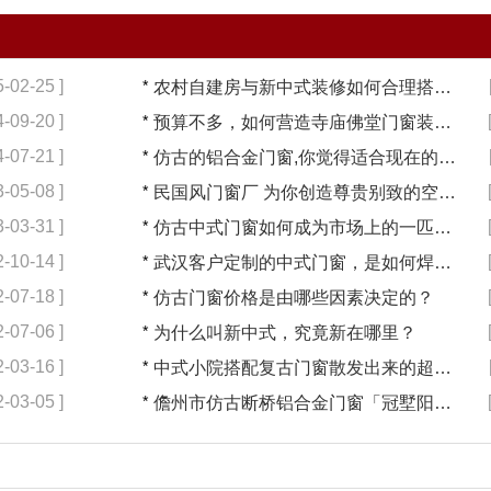
5-02-25 ]
*
农村自建房与新中式装修如何合理搭配【冠墅阳光】
4-09-20 ]
*
预算不多，如何营造寺庙佛堂门窗装修【冠墅阳光】
4-07-21 ]
*
仿古的铝合金门窗,你觉得适合现在的装修吗?【冠墅阳光】
3-05-08 ]
*
民国风门窗厂 为你创造尊贵别致的空间【冠墅阳光】
3-03-31 ]
*
仿古中式门窗如何成为市场上的一匹黑马【冠墅阳光】
2-10-14 ]
*
武汉客户定制的中式门窗，是如何焊接的呢？
2-07-18 ]
*
仿古门窗价格是由哪些因素决定的？
2-07-06 ]
*
为什么叫新中式，究竟新在哪里？
2-03-16 ]
*
中式小院搭配复古门窗散发出来的超凡气质 「冠墅阳光」
2-03-05 ]
*
儋州市仿古断桥铝合金门窗「冠墅阳光」