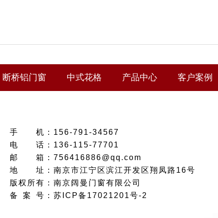
断桥铝门窗
中式花格
产品中心
客户案例
手
机：
156-791-34567
电
话：
136-115-77701
邮
箱：
756416886@qq.com
地
址：
南京市江宁区滨江开发区翔凤路16号
版权所有：南京阔曼门窗有限公司
备
案
号：
苏ICP备17021201号-2