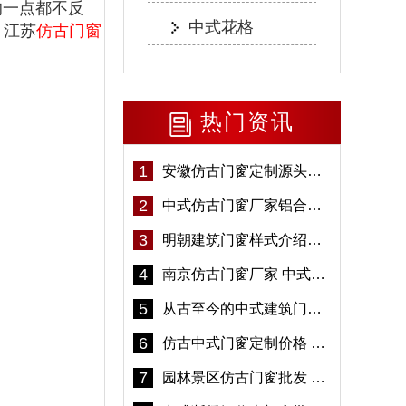
一点都不反
中式花格
。江苏
仿古门窗
热门资讯
1
安徽仿古门窗定制源头厂家 好打理免维护-冠墅阳光
2
中式仿古门窗厂家铝合金仿古门窗定制 5年质保
3
明朝建筑门窗样式介绍——冠墅阳光
4
南京仿古门窗厂家 中式仿古门窗定制 节能防水
5
从古至今的中式建筑门窗到底有多美「冠墅阳光」
6
仿古中式门窗定制价格 铝合金仿古门窗报价
7
园林景区仿古门窗批发 铝合金仿古门窗采购-冠墅阳光