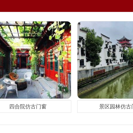
四合院仿古门窗
景区园林仿古