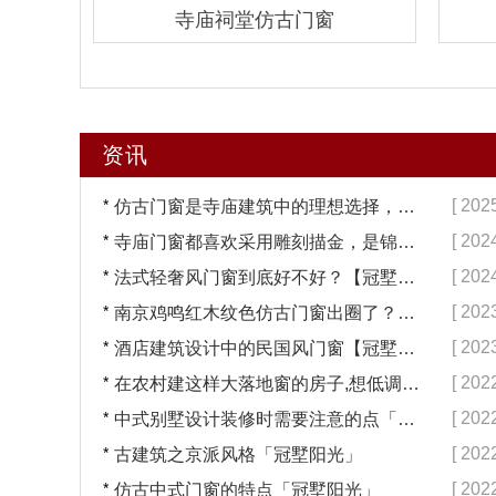
寺庙祠堂仿古门窗
资讯
*
[ 202
仿古门窗是寺庙建筑中的理想选择，换一次用终生【冠墅阳光】
*
[ 202
寺庙门窗都喜欢采用雕刻描金，是锦上添花吗？【冠墅阳光】
*
[ 202
法式轻奢风门窗到底好不好？【冠墅阳光】
*
[ 202
南京鸡鸣红木纹色仿古门窗出圈了？【冠墅阳光】
*
[ 202
酒店建筑设计中的民国风门窗【冠墅阳光】
*
[ 202
在农村建这样大落地窗的房子,想低调都难吧【冠墅阳光】
*
[ 202
中式别墅设计装修时需要注意的点「冠墅阳光」
*
[ 202
古建筑之京派风格「冠墅阳光」
*
[ 202
仿古中式门窗的特点「冠墅阳光」