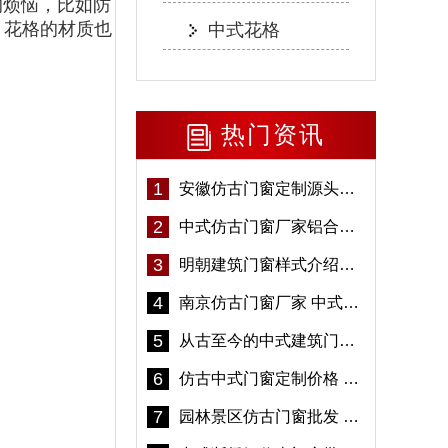
的烦恼，比如防
，花格的材质也
中式花格
热门资讯
1
安徽仿古门窗定制源头厂家 好打理免维护-冠墅阳光
2
中式仿古门窗厂家铝合金仿古门窗定制 5年质保
3
明朝建筑门窗样式介绍——冠墅阳光
4
南京仿古门窗厂家 中式仿古门窗定制 节能防水
5
从古至今的中式建筑门窗到底有多美「冠墅阳光」
6
仿古中式门窗定制价格 铝合金仿古门窗报价
7
园林景区仿古门窗批发 铝合金仿古门窗采购-冠墅阳光