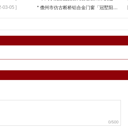
2-03-05 ]
*
儋州市仿古断桥铝合金门窗「冠墅阳光」
0
/500