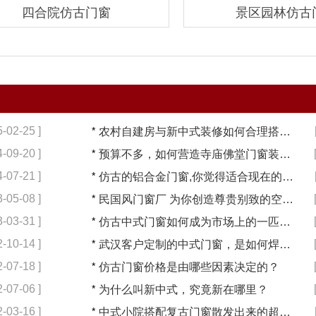
四合院仿古门窗
景区园林仿古
5-02-25 ]
*
农村自建房与新中式装修如何合理搭配【冠墅阳光】
4-09-20 ]
*
预算不多，如何营造寺庙佛堂门窗装修【冠墅阳光】
4-07-21 ]
*
仿古的铝合金门窗,你觉得适合现在的装修吗?【冠墅阳光】
3-05-08 ]
*
民国风门窗厂 为你创造尊贵别致的空间【冠墅阳光】
3-03-31 ]
*
仿古中式门窗如何成为市场上的一匹黑马【冠墅阳光】
2-10-14 ]
*
武汉客户定制的中式门窗，是如何焊接的呢？
2-07-18 ]
*
仿古门窗价格是由哪些因素决定的？
2-07-06 ]
*
为什么叫新中式，究竟新在哪里？
2-03-16 ]
*
中式小院搭配复古门窗散发出来的超凡气质 「冠墅阳光」