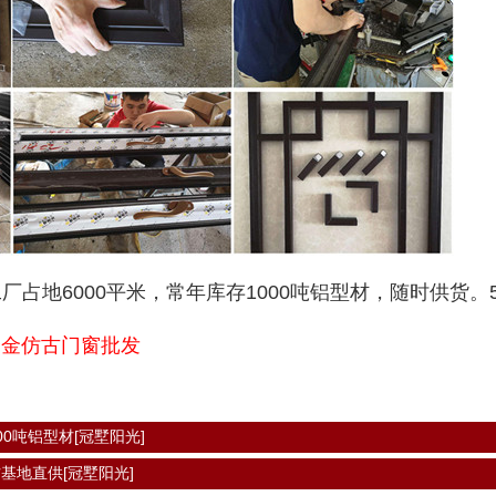
地6000平米，常年库存1000吨铝型材，随时供货。
合金仿古门窗批发
0吨铝型材[冠墅阳光]
基地直供[冠墅阳光]