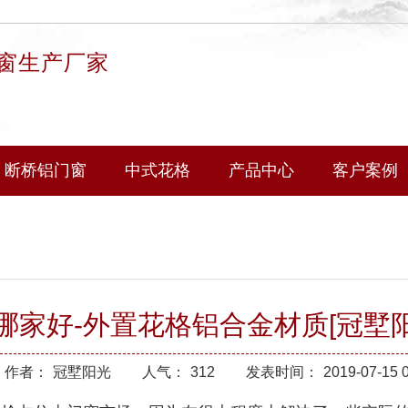
窗生产厂家
断桥铝门窗
中式花格
产品中心
客户案例
家好-外置花格铝合金材质[冠墅阳
作者：
冠墅阳光
人气：
312
发表时间：
2019-07-15 