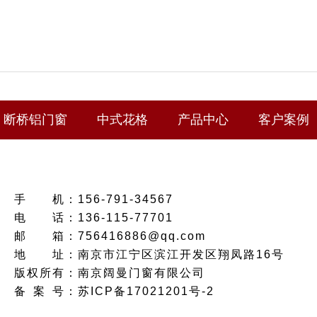
断桥铝门窗
中式花格
产品中心
客户案例
手
机：
156-791-34567
电
话：
136-115-77701
邮
箱：
756416886@qq.com
地
址：
南京市江宁区滨江开发区翔凤路16号
版权所有：南京阔曼门窗有限公司
备
案
号：
苏ICP备17021201号-2