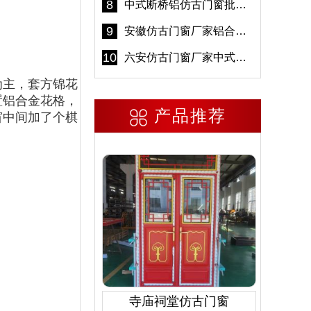
8
中式断桥铝仿古门窗批发 冠墅阳光仿古门窗 6000平米实体工厂
9
安徽仿古门窗厂家铝合金仿古门窗批发 免费设计出货快
10
六安仿古门窗厂家中式仿古门窗制作 6000平米源头厂家
主，套方锦花
置铝合金花格，
产品推荐
窗中间加了个棋
寺庙祠堂仿古门窗