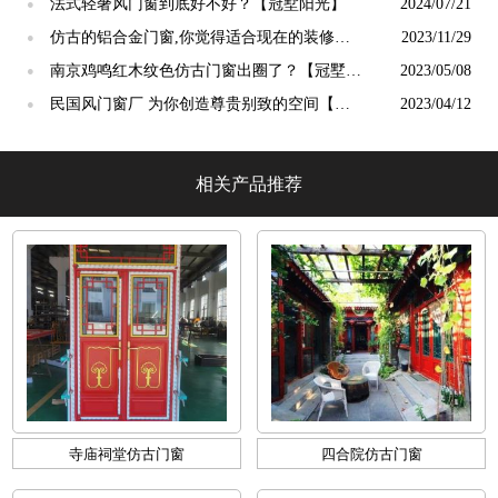
阳光】
法式轻奢风门窗到底好不好？【冠墅阳光】
2024/07/21
●
仿古的铝合金门窗,你觉得适合现在的装修吗?
2023/11/29
●
【冠墅阳光】
南京鸡鸣红木纹色仿古门窗出圈了？【冠墅阳
2023/05/08
●
光】
民国风门窗厂 为你创造尊贵别致的空间【冠
2023/04/12
●
墅阳光】
相关产品推荐
寺庙祠堂仿古门窗
四合院仿古门窗