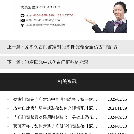
上一篇：
别墅仿古门窗定制 冠墅阳光铝合金仿古门窗 防盗
性能好
下一篇：
冠墅阳光中式仿古门窗型材介绍
相关资讯
仿古门窗是寺庙建筑中的理想选择，换一次用
2025/02/25
●
终生【冠墅阳光】
农村自建房与新中式装修如何合理搭配【冠墅
2024/11/29
●
阳光】
寺庙门窗都喜欢采用雕刻描金，是锦上添花
2024/09/20
●
吗？【冠墅阳光】
预算不多，如何营造寺庙佛堂门窗装修【冠墅
2024/08/20
●