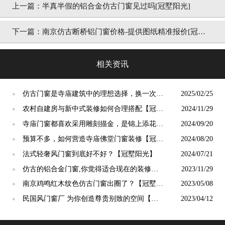
上一篇：
半真半假的铝合金仿古门窗见过吗[冠墅阳光]
下一篇：
南京仿古断桥铝门窗价格-提供图纸精准报价[冠墅
阳光]
相关资讯
仿古门窗是寺庙建筑中的理想选择，换一次用
2025/02/25
●
终生【冠墅阳光】
农村自建房与新中式装修如何合理搭配【冠墅
2024/11/29
●
阳光】
寺庙门窗都喜欢采用雕刻描金，是锦上添花
2024/09/20
●
吗？【冠墅阳光】
预算不多，如何营造寺庙佛堂门窗装修【冠墅
2024/08/20
●
阳光】
法式轻奢风门窗到底好不好？【冠墅阳光】
2024/07/21
●
仿古的铝合金门窗,你觉得适合现在的装修吗?
2023/11/29
●
【冠墅阳光】
南京鸡鸣红木纹色仿古门窗出圈了？【冠墅阳
2023/05/08
●
光】
民国风门窗厂 为你创造尊贵别致的空间【冠
2023/04/12
●
墅阳光】