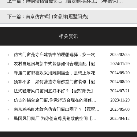
上一篇：
博物馆铝合金仿古门窗定制-实体工厂5年质保[冠
墅阳光]
下一篇：
南京仿古式门窗品牌[冠墅阳光]
相关资讯
仿古门窗是寺庙建筑中的理想选择，换一次用
2025/02/25
●
终生【冠墅阳光】
农村自建房与新中式装修如何合理搭配【冠墅
2024/11/29
●
阳光】
寺庙门窗都喜欢采用雕刻描金，是锦上添花
2024/09/20
●
吗？【冠墅阳光】
预算不多，如何营造寺庙佛堂门窗装修【冠墅
2024/08/20
●
阳光】
法式轻奢风门窗到底好不好？【冠墅阳光】
2024/07/21
●
仿古的铝合金门窗,你觉得适合现在的装修吗?
2023/11/29
●
【冠墅阳光】
南京鸡鸣红木纹色仿古门窗出圈了？【冠墅阳
2023/05/08
●
光】
民国风门窗厂 为你创造尊贵别致的空间【冠
2023/04/12
●
墅阳光】