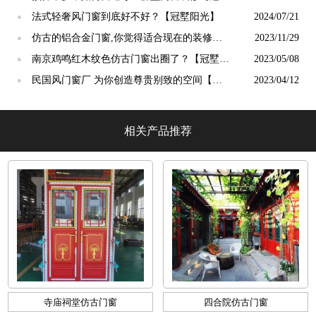
阳光】
法式轻奢风门窗到底好不好？【冠墅阳光】
2024/07/21
●
仿古的铝合金门窗,你觉得适合现在的装修吗?
2023/11/29
●
【冠墅阳光】
南京鸡鸣红木纹色仿古门窗出圈了？【冠墅阳
2023/05/08
●
光】
民国风门窗厂 为你创造尊贵别致的空间【冠
2023/04/12
●
墅阳光】
相关产品推荐
寺庙祠堂仿古门窗
四合院仿古门窗