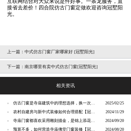
互联网结合对大众来说是件好事。一条龙服务，直
接省去差价！四合院仿古门窗定做欢迎咨询冠墅阳
光。
上一篇：
中式仿古门窗厂家哪家好 [冠墅阳光]
下一篇：
南京哪里有卖中式仿古门窗[冠墅阳光]
相关资讯
仿古门窗是寺庙建筑中的理想选择，换一次用
2025/02/25
●
终生【冠墅阳光】
农村自建房与新中式装修如何合理搭配【冠墅
2024/11/29
●
阳光】
寺庙门窗都喜欢采用雕刻描金，是锦上添花
2024/09/20
●
吗？【冠墅阳光】
预算不多，如何营造寺庙佛堂门窗装修【冠墅
2024/08/20
●