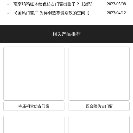
【冠墅阳光】
南京鸡鸣红木纹色仿古门窗出圈了？【冠墅阳
2023/05/08
●
光】
民国风门窗厂 为你创造尊贵别致的空间【冠
2023/04/12
●
墅阳光】
相关产品推荐
寺庙祠堂仿古门窗
四合院仿古门窗