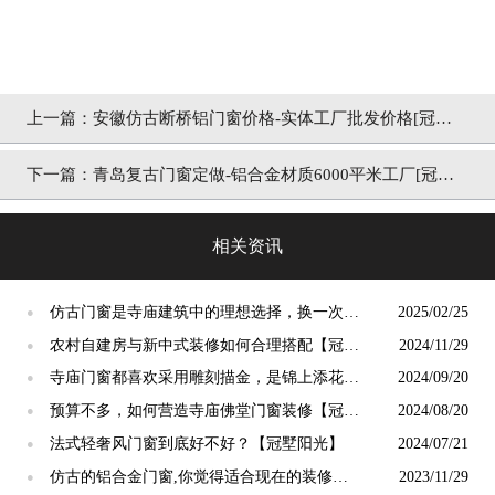
上一篇：
安徽仿古断桥铝门窗价格-实体工厂批发价格[冠墅
阳光]
下一篇：
青岛复古门窗定做-铝合金材质6000平米工厂[冠墅
阳光]
相关资讯
仿古门窗是寺庙建筑中的理想选择，换一次用
2025/02/25
●
终生【冠墅阳光】
农村自建房与新中式装修如何合理搭配【冠墅
2024/11/29
●
阳光】
寺庙门窗都喜欢采用雕刻描金，是锦上添花
2024/09/20
●
吗？【冠墅阳光】
预算不多，如何营造寺庙佛堂门窗装修【冠墅
2024/08/20
●
阳光】
法式轻奢风门窗到底好不好？【冠墅阳光】
2024/07/21
●
仿古的铝合金门窗,你觉得适合现在的装修吗?
2023/11/29
●