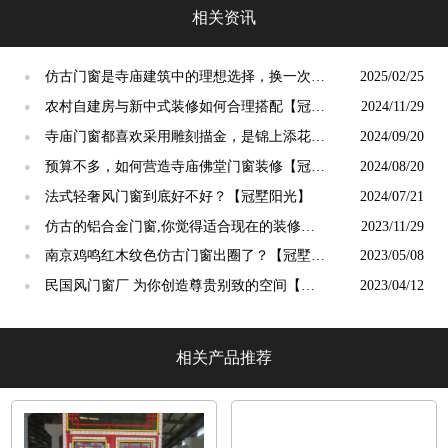
相关资讯
仿古门窗是寺庙建筑中的理想选择，换一次用
2025/02/25
●
终生【冠墅阳光】
农村自建房与新中式装修如何合理搭配【冠墅
2024/11/29
●
阳光】
寺庙门窗都喜欢采用雕刻描金，是锦上添花
2024/09/20
●
吗？【冠墅阳光】
预算不多，如何营造寺庙佛堂门窗装修【冠墅
2024/08/20
●
阳光】
法式轻奢风门窗到底好不好？【冠墅阳光】
2024/07/21
●
仿古的铝合金门窗,你觉得适合现在的装修吗?
2023/11/29
●
【冠墅阳光】
南京鸡鸣红木纹色仿古门窗出圈了？【冠墅阳
2023/05/08
●
光】
民国风门窗厂 为你创造尊贵别致的空间【冠
2023/04/12
●
墅阳光】
相关产品推荐