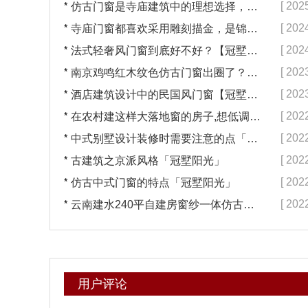
*
[ 202
仿古门窗是寺庙建筑中的理想选择，换一次用终生【冠墅阳光】
*
[ 202
寺庙门窗都喜欢采用雕刻描金，是锦上添花吗？【冠墅阳光】
*
[ 202
法式轻奢风门窗到底好不好？【冠墅阳光】
*
[ 202
南京鸡鸣红木纹色仿古门窗出圈了？【冠墅阳光】
*
[ 202
酒店建筑设计中的民国风门窗【冠墅阳光】
*
[ 202
在农村建这样大落地窗的房子,想低调都难吧【冠墅阳光】
*
[ 202
中式别墅设计装修时需要注意的点「冠墅阳光」
*
[ 202
古建筑之京派风格「冠墅阳光」
*
[ 202
仿古中式门窗的特点「冠墅阳光」
*
[ 202
云南建水240平自建房窗纱一体仿古门窗完工「冠墅阳光」
用户评论