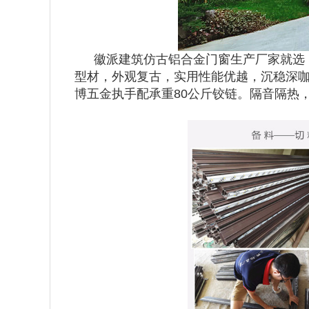
徽派建筑仿古铝合金门窗生产厂家就选
型材，外观复古，实用性能优越，沉稳深
博五金执手配承重80公斤铰链。隔音隔热