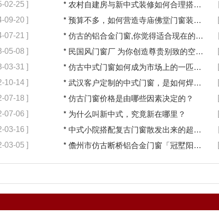
5-02-25 ]
*
农村自建房与新中式装修如何合理搭配【冠墅阳光】
4-09-20 ]
*
预算不多，如何营造寺庙佛堂门窗装修【冠墅阳光】
4-07-21 ]
*
仿古的铝合金门窗,你觉得适合现在的装修吗?【冠墅阳光】
3-05-08 ]
*
民国风门窗厂 为你创造尊贵别致的空间【冠墅阳光】
3-03-31 ]
*
仿古中式门窗如何成为市场上的一匹黑马【冠墅阳光】
2-10-14 ]
*
武汉客户定制的中式门窗，是如何焊接的呢？
2-07-18 ]
*
仿古门窗价格是由哪些因素决定的？
2-07-06 ]
*
为什么叫新中式，究竟新在哪里？
2-03-16 ]
*
中式小院搭配复古门窗散发出来的超凡气质 「冠墅阳光」
2-03-05 ]
*
儋州市仿古断桥铝合金门窗「冠墅阳光」