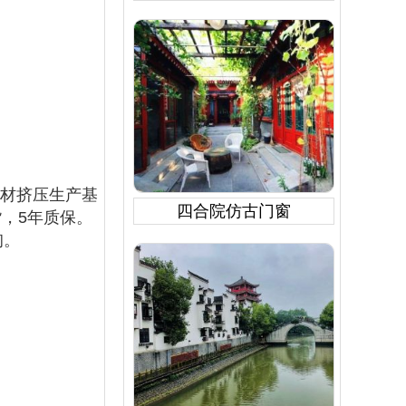
型材挤压生产基
四合院仿古门窗
货，5年质保。
询。