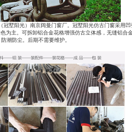
（冠墅阳光）南京阔曼门窗厂。冠墅阳光仿古门窗采用凹
咖色为主。可拆卸铝合金花格增强仿古立体感，无缝铝合
，防潮防尘。后期不需要维护。