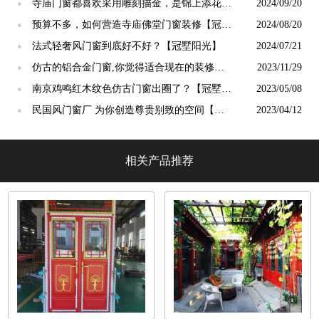
阳光】
寺庙门窗都喜欢采用雕刻描金，是锦上添花
2024/09/20
●
吗？【冠墅阳光】
预算不多，如何营造寺庙佛堂门窗装修【冠墅
2024/08/20
●
阳光】
法式轻奢风门窗到底好不好？【冠墅阳光】
2024/07/21
●
仿古的铝合金门窗,你觉得适合现在的装修吗?
2023/11/29
●
【冠墅阳光】
南京鸡鸣红木纹色仿古门窗出圈了？【冠墅阳
2023/05/08
●
光】
民国风门窗厂 为你创造尊贵别致的空间【冠
2023/04/12
●
墅阳光】
相关产品推荐