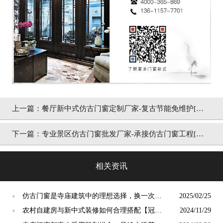
上一篇：
餐厅新中式仿古门窗定制厂家-复古节能免维护[冠
墅阳光]
下一篇：
专业景区仿古门窗批发厂家-承接仿古门窗工程[冠
墅阳光]
相关资讯
仿古门窗是寺庙建筑中的理想选择，换一次用
2025/02/25
●
终生【冠墅阳光】
农村自建房与新中式装修如何合理搭配【冠墅
2024/11/29
●