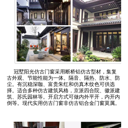
冠墅阳光仿古门窗采用断桥铝仿古型材，集复
古外观、节能性能为一体。隔音、隔热、防水、防
尘。有沉稳深咖、富贵朱红和仿真木纹色可供选
择。适合多种仿古建筑风格，京派四合院、徽派建
筑、苏氏园林等。开启方式可做内外平开，内开内
倒等。现代实用仿古门窗非仿古铝合金门窗莫属。