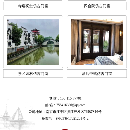
寺庙祠堂仿古门窗
四合院仿古门窗
景区园林仿古门窗
酒店中式仿古门窗
电 话：136-115-77701
邮 箱：756416886@qq.com
公司地址：南京市江宁区滨江开发区翔凤路16号
备案号：
苏ICP备17021201号-2