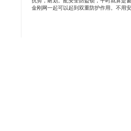
抗剪，耐划。配安全防盗锁，平时就算是
金刚网一起可以起到双重防护作用。不用
南京断桥仿古防盗门窗定制就选（冠墅阳
平米铝型材制造基地。拥有18年门窗行业
门窗定制批发业务。提供铝合金挂落、廊