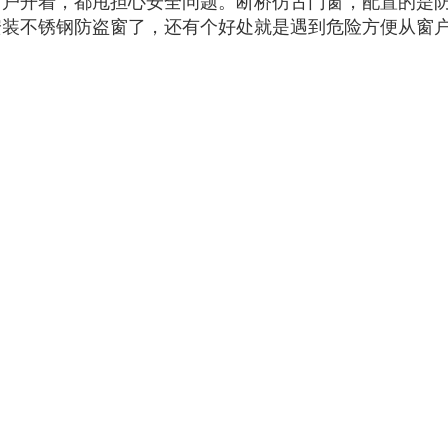
窗户开着，都甩担心安全问题。断桥仿古门窗，配置的是
安装不锈钢防盗窗了，还有个好处就是遇到危险方便从窗
光）南京阔曼门窗厂。在南京江宁区有6000平米实体工厂
生产经验。承接景区商业街、别墅四合院、餐厅茶楼、酒
檐、护栏、屏风、铝艺楼梯等配套设施批发。全国发货，