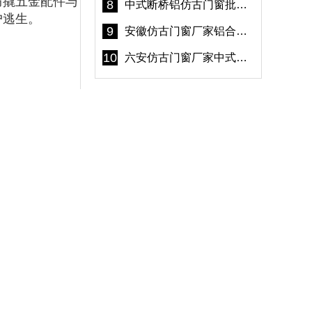
防撬五金配件与
8
中式断桥铝仿古门窗批发 冠墅阳光仿古门窗 6000平米实体工厂
户逃生。
9
安徽仿古门窗厂家铝合金仿古门窗批发 免费设计出货快
10
六安仿古门窗厂家中式仿古门窗制作 6000平米源头厂家
产品推荐
，50000万
店名宿等仿古
欢迎咨询。
寺庙祠堂仿古门窗