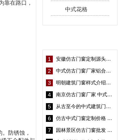
为靠在路口，
中式花格
热门资讯
1
安徽仿古门窗定制源头厂家 好打理免维护-冠墅阳光
2
中式仿古门窗厂家铝合金仿古门窗定制 5年质保
3
明朝建筑门窗样式介绍——冠墅阳光
4
南京仿古门窗厂家 中式仿古门窗定制 节能防水
5
从古至今的中式建筑门窗到底有多美「冠墅阳光」
6
仿古中式门窗定制价格 铝合金仿古门窗报价
7
园林景区仿古门窗批发 铝合金仿古门窗采购-冠墅阳光
的。防锈蚀，