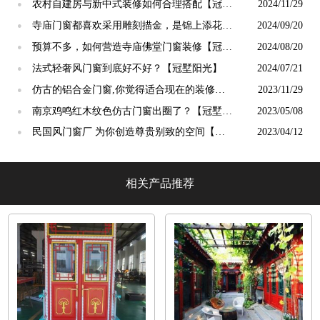
终生【冠墅阳光】
农村自建房与新中式装修如何合理搭配【冠墅
2024/11/29
●
阳光】
寺庙门窗都喜欢采用雕刻描金，是锦上添花
2024/09/20
●
吗？【冠墅阳光】
预算不多，如何营造寺庙佛堂门窗装修【冠墅
2024/08/20
●
阳光】
法式轻奢风门窗到底好不好？【冠墅阳光】
2024/07/21
●
仿古的铝合金门窗,你觉得适合现在的装修吗?
2023/11/29
●
【冠墅阳光】
南京鸡鸣红木纹色仿古门窗出圈了？【冠墅阳
2023/05/08
●
光】
民国风门窗厂 为你创造尊贵别致的空间【冠
2023/04/12
●
墅阳光】
相关产品推荐