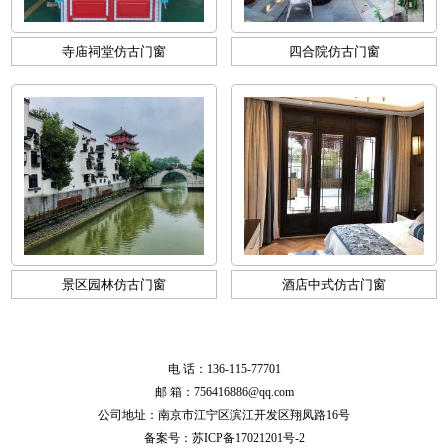
寺庙祠堂仿古门窗
四合院仿古门窗
景区园林仿古门窗
酒店中式仿古门窗
电 话：136-115-77701
邮 箱：756416886@qq.com
公司地址：南京市江宁区滨江开发区翔凤路16号
备案号：
苏ICP备17021201号-2