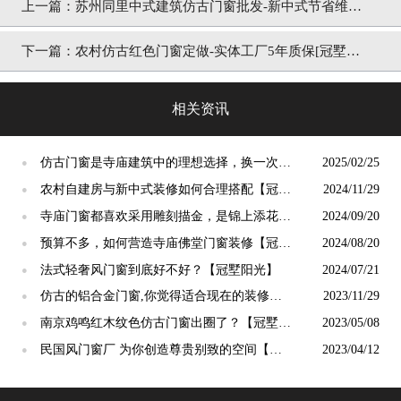
上一篇：
苏州同里中式建筑仿古门窗批发-新中式节省维护
费[冠墅阳光]
下一篇：
农村仿古红色门窗定做-实体工厂5年质保[冠墅阳
光]
相关资讯
仿古门窗是寺庙建筑中的理想选择，换一次用
2025/02/25
●
终生【冠墅阳光】
农村自建房与新中式装修如何合理搭配【冠墅
2024/11/29
●
阳光】
寺庙门窗都喜欢采用雕刻描金，是锦上添花
2024/09/20
●
吗？【冠墅阳光】
预算不多，如何营造寺庙佛堂门窗装修【冠墅
2024/08/20
●
阳光】
法式轻奢风门窗到底好不好？【冠墅阳光】
2024/07/21
●
仿古的铝合金门窗,你觉得适合现在的装修吗?
2023/11/29
●
【冠墅阳光】
南京鸡鸣红木纹色仿古门窗出圈了？【冠墅阳
2023/05/08
●
光】
民国风门窗厂 为你创造尊贵别致的空间【冠
2023/04/12
●
墅阳光】