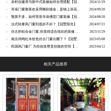
终生【冠墅阳光】
农村自建房与新中式装修如何合理搭配【冠墅
2024/11/29
●
阳光】
寺庙门窗都喜欢采用雕刻描金，是锦上添花
2024/09/20
●
吗？【冠墅阳光】
预算不多，如何营造寺庙佛堂门窗装修【冠墅
2024/08/20
●
阳光】
法式轻奢风门窗到底好不好？【冠墅阳光】
2024/07/21
●
仿古的铝合金门窗,你觉得适合现在的装修吗?
2023/11/29
●
【冠墅阳光】
南京鸡鸣红木纹色仿古门窗出圈了？【冠墅阳
2023/05/08
●
光】
民国风门窗厂 为你创造尊贵别致的空间【冠
2023/04/12
●
墅阳光】
相关产品推荐