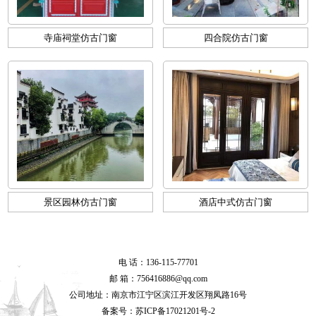
寺庙祠堂仿古门窗
四合院仿古门窗
景区园林仿古门窗
酒店中式仿古门窗
电 话：136-115-77701
邮 箱：756416886@qq.com
公司地址：南京市江宁区滨江开发区翔凤路16号
备案号：
苏ICP备17021201号-2