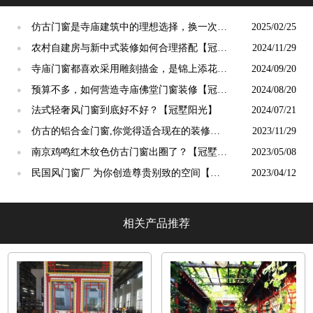
仿古门窗是寺庙建筑中的理想选择，换一次用
2025/02/25
●
终生【冠墅阳光】
农村自建房与新中式装修如何合理搭配【冠墅
2024/11/29
●
阳光】
寺庙门窗都喜欢采用雕刻描金，是锦上添花
2024/09/20
●
吗？【冠墅阳光】
预算不多，如何营造寺庙佛堂门窗装修【冠墅
2024/08/20
●
阳光】
法式轻奢风门窗到底好不好？【冠墅阳光】
2024/07/21
●
仿古的铝合金门窗,你觉得适合现在的装修吗?
2023/11/29
●
【冠墅阳光】
南京鸡鸣红木纹色仿古门窗出圈了？【冠墅阳
2023/05/08
●
光】
民国风门窗厂 为你创造尊贵别致的空间【冠
2023/04/12
●
墅阳光】
相关产品推荐